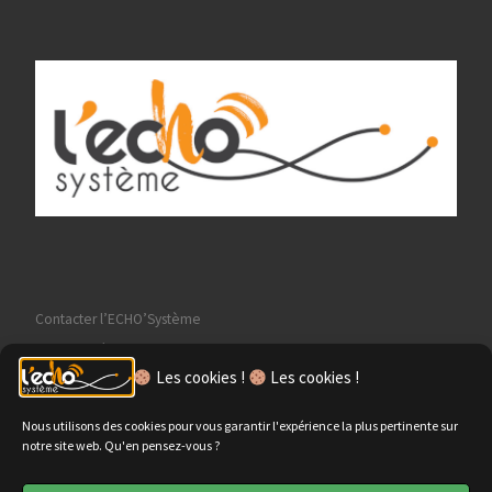
g
a
t
i
o
n
É
v
è
n
Contacter l’ECHO’Système
e
Mentions légales
m
Les cookies !
Les cookies !
Politique de cookies (UE)
e
Politique de confidentialité
Nous utilisons des cookies pour vous garantir l'expérience la plus pertinente sur
n
notre site web. Qu'en pensez-vous ?
t